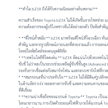
**ทำไม bZ3X ถึงได้รับความนิยมอย่างล้นหลาม?**
ความสำเร็จของ Toyota bZ3X ไม่ได้เกิดขึ้นจากโชคช่วย
ความต้องการของผู้บริโภคชาวจีนได้อย่างลงตัว ปัจจัยสำคัญ
* **ดีไซน์ล้ำสมัย:** bZ3X มาพร้อมดีไซน์ที่โฉบเฉี่ยว ทันสม
สำคัญ นอกจากรูปลักษณ์ภายนอกที่สวยงามแล้ว การออกแ
โจทย์ไลฟ์สไตล์ของคนยุคดิจิทัล
* **เทคโนโลยีที่โดดเด่น:** bZ3X อัดแน่นไปด้วยเทคโน
ขับขี่ ไม่ว่าจะเป็นระบบช่วยเหลือผู้ขับขี่ขั้นสูง (Adva
รองรับการเชื่อมต่อกับสมาร์ทโฟน และระบบชาร์จไฟที่รวด
* **สมรรถนะที่น่าประทับใจ:** bZ3X ไม่ได้มีดีแค่รูปลั
ในด้านอัตราเร่ง ระยะทางการขับขี่ และความทนทานของแบตเ
ที่ดีเยี่ยม
* **ความน่าเชื่อถือของแบรนด์ Toyota:** Toyota เป็นแบรน
โลกมายาวนาน การเปิดตัวรถยนต์ไฟฟ้าภายใต้แบรนด์ T