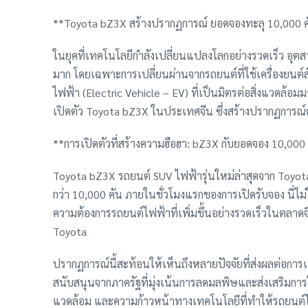
**Toyota bZ3X สร้างปรากฏการณ์ ยอดจองทะลุ 10,000 คั
ในยุคที่เทคโนโลยีกำลังเปลี่ยนแปลงโลกอย่างรวดเร็ว อุต
มาก โดยเฉพาะการเปลี่ยนผ่านจากรถยนต์ที่ใช้เครื่องยนต์
ไฟฟ้า (Electric Vehicle – EV) ที่เป็นมิตรต่อสิ่งแวดล้อม
เปิดตัว Toyota bZ3X ในประเทศจีน ซึ่งสร้างปรากฏการณ
**การเปิดตัวที่สร้างความฮือฮา: bZ3X กับยอดจอง 10,000 
Toyota bZ3X รถยนต์ SUV ไฟฟ้ารุ่นใหม่ล่าสุดจาก Toyota 
กว่า 10,000 คัน ภายในชั่วโมงแรกของการเปิดรับจอง นี่ไม่
ความต้องการรถยนต์ไฟฟ้าที่เพิ่มขึ้นอย่างรวดเร็วในตลาดจี
Toyota
ปรากฏการณ์นี้สะท้อนให้เห็นถึงหลายปัจจัยที่ส่งผลต่อก
สนับสนุนจากภาครัฐที่มุ่งเน้นการลดมลพิษและส่งเสริมการใ
แวดล้อม และความก้าวหน้าทางเทคโนโลยีที่ทำให้รถยนต์ไฟ