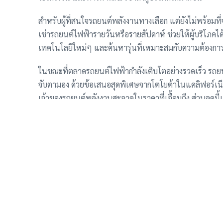
สำหรับผู้ที่สนใจรถยนต์พลังงานทางเลือก แต่ยังไม่พร้อมที่
เช่ารถยนต์ไฟฟ้ารายวันหรือรายสัปดาห์ ช่วยให้ผู้บริโภคได้
เทคโนโลยีใหม่ๆ และค้นหารุ่นที่เหมาะสมกับความต้องการก
ในขณะที่ตลาดรถยนต์ไฟฟ้ากำลังเติบโตอย่างรวดเร็ว รถยนต์
จับตามอง ด้วยข้อเสนอสุดพิเศษจากโตโยต้าในแคลิฟอร์เนียตอน
เจ้าของรถยนต์พลังงานสะอาดในราคาที่เอื้อมถึง ส่วนลดนี้
อนาคต และมีส่วนร่วมในการลดการปล่อยมลพิษ เพื่อสิ่งแวดล
อย่างไรก็ตาม ก่อนตัดสินใจซื้อ ควรศึกษาข้อมูลเพิ่มเติมเก
พื้นฐานในการเติมไฮโดรเจนในพื้นที่ของคุณ เพื่อให้มั่นใจ
(เนื่องจากไม่มีลิงก์ที่มาของข้อมูล จึงไม่สามารถใส่ลิงก์ได้
อย่างเป็นทางการของโตโยต้า หรือเว็บไซต์ข่าวสารยานยนต์ที