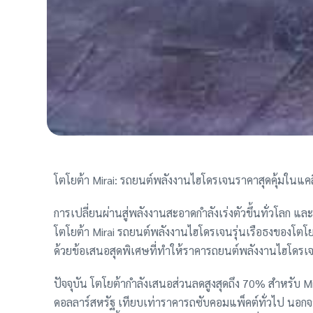
โตโยต้า Mirai: รถยนต์พลังงานไฮโดรเจนราคาสุดคุ้มในแค
การเปลี่ยนผ่านสู่พลังงานสะอาดกำลังเร่งตัวขึ้นทั่วโลก 
โตโยต้า Mirai รถยนต์พลังงานไฮโดรเจนรุ่นเรือธงของโตโ
ด้วยข้อเสนอสุดพิเศษที่ทำให้ราคารถยนต์พลังงานไฮโดรเจนรุ่
ปัจจุบัน โตโยต้ากำลังเสนอส่วนลดสูงสุดถึง 70% สำหรับ
ดอลลาร์สหรัฐ เทียบเท่าราคารถซับคอมแพ็คต์ทั่วไป นอกจากน