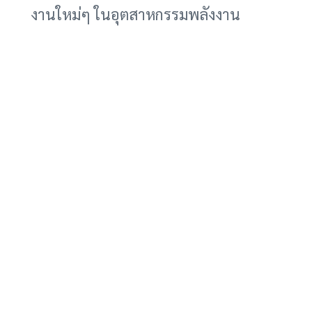
งานใหม่ๆ ในอุตสาหกรรมพลังงาน
สะอาด เช่น การผลิตและติดตั้งสถานี
ชาร์จ การผลิตแบตเตอรี่ และการพัฒนา
ซอฟต์แวร์สำหรับการจัดการพลังงาน
* บรรลุเป้าหมายการลดก๊าซเรือนกระจก:
การเปลี่ยนมาใช้รถบรรทุกไฟฟ้าจะช่วย
ลดการปล่อยก๊าซเรือนกระจกจากภาค
การขนส่ง ซึ่งเป็นหนึ่งในสาเหตุสำคัญ
ของการเปลี่ยนแปลงสภาพภูมิอากาศ
อนาคตของการขนส่งที่ยั่งยืน
การลงทุนของกระทรวงพลังงานสหรัฐฯ