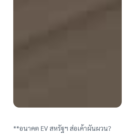
**อนาคต EV สหรัฐฯ ส่อเค้าผันผวน?