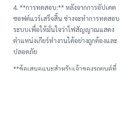
4. **การทดสอบ:** หลังจากการอัปเดต
ซอฟต์แวร์เสร็จสิ้น ช่างจะทำการทดสอบ
ระบบเพื่อให้มั่นใจว่าไฟสัญญาณแสดง
ตำแหน่งเกียร์ทำงานได้อย่างถูกต้องและ
ปลอดภัย
**ข้อเสนอแนะสำหรับเจ้าของรถยนต์ที่
ได้รับผลกระทบ**
หากคุณเป็นเจ้าของรถยนต์ VW ID.4,
Audi Q4 E-Tron หรือ Q4 E-Tron
Sportback รุ่นปีที่ระบุไว้ข้างต้น สิ่งที่ควร
ทำคือ: