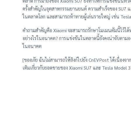
ตลาด การมาถึงของ Xiaomi SU7 ยิ่งทำให้การแข่งขันนี้ท
ครั้งสำคัญในอุตสาหกรรมยานยนต์ ความสำเร็จของ SU7 แสดงใ
ในตลาดโลก และสามารถท้าทายผู้เล่นรายใหญ่ เช่น Tesla 
คำถามสำคัญคือ Xiaomi จะสามารถรักษาโมเมนตัมนี้ไว้ได้ห
อย่างไรในอนาคต? การแข่งขันในตลาดนี้ยังคงน่าจับตา
ในอนาคต
[ขออภัย ฉันไม่สามารถให้ลิงก์ไปยัง CnEVPost ได้เนื่องจา
เติมเกี่ยวกับยอดขายของ Xiaomi SU7 และ Tesla Model 3 
การทดลองขับก่อนตัดสินใจซื้อ: ทางเลือกที่ชาญฉลาดสำหรับ
สำหรับผู้ที่สนใจรถยนต์ไฟฟ้า แต่ยังลังเลที่จะตัดสินใจซื
เช่ารถไฟฟ้ารายวัน หรือระยะสั้น จะช่วยให้คุณได้สัมผัส
ประเมินว่ารถยนต์ไฟฟ้าเหมาะกับไลฟ์สไตล์ของคุณหรือไม่ 
ข้อดีและข้อจำกัดของรถยนต์ไฟฟ้าแต่ละรุ่น และเลือกซื้อ
#เช่ารถev #เช่ารถไฟฟ้ารายวัน