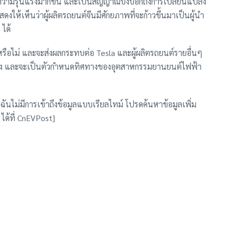
วีความรุนแรงมากขึ้น และเป็นสัญญาณบ่งบอกถึงการเปลี่ยนแปลง
ห้เห็นว่าผู้ผลิตรถยนต์จีนมีศักยภาพที่จะก้าวขึ้นมาเป็นผู้นำ
ได้
รือไม่ และจะส่งผลกระทบต่อ Tesla และผู้ผลิตรถยนต์รายอื่นๆ
มอง และจะเป็นตัวกำหนดทิศทางของอุตสาหกรรมยานยนต์ไฟฟ้า
กฉันไม่มีการเข้าถึงข้อมูลแบบเรียลไทม์ โปรดค้นหาข้อมูลเพิ่ม
ได้ที่ CnEVPost]
ผู้บริโภค
้อ การเช่ารถยนต์ไฟฟ้ามาทดลองขับเป็นทางเลือกที่น่าสนใจ การ
ประสบการณ์การขับขี่ ทำความคุ้นเคยกับเทคโนโลยีใหม่ และ
ก่อนที่จะตัดสินใจลงทุน การทดลองขับจะช่วยให้คุณเข้าใจถึง
รถยนต์ที่ตรงกับความต้องการของคุณมากที่สุด #เช่ารถไฟฟ้า