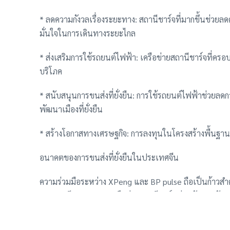
* ลดความกังวลเรื่องระยะทาง: สถานีชาร์จที่มากขึ้นช่วยลด
มั่นใจในการเดินทางระยะไกล
* ส่งเสริมการใช้รถยนต์ไฟฟ้า: เครือข่ายสถานีชาร์จที่ครอ
บริโภค
* สนับสนุนการขนส่งที่ยั่งยืน: การใช้รถยนต์ไฟฟ้าช่วย
พัฒนาเมืองที่ยั่งยืน
* สร้างโอกาสทางเศรษฐกิจ: การลงทุนในโครงสร้างพื้นฐาน
อนาคตของการขนส่งที่ยั่งยืนในประเทศจีน
ความร่วมมือระหว่าง XPeng และ BP pulse ถือเป็นก้าวสำคั
ประเทศจีน การขยายเครือข่ายสถานีชาร์จ ร่วมกับการพัฒน
ลดการปล่อยมลพิษและสร้างอนาคตที่เป็นมิตรต่อสิ่งแวดล