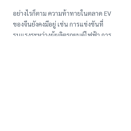
อย่างไรก็ตาม ความท้าทายในตลาด EV
ของจีนยังคงมีอยู่ เช่น การแข่งขันที่
รุนแรงระหว่างผู้ผลิตรถยนต์ไฟฟ้า การ
พัฒนาเทคโนโลยีแบตเตอรี่ และการ
สร้างความเชื่อมั่นให้กับผู้บริโภค แต่
ความร่วมมือเช่นนี้ระหว่างเอ็กซ์เพ็งและ
บีพี พัลส์ จะเป็นส่วนสำคัญในการแก้ไข
ปัญหาและผลักดันการเติบโตของตลาด
EV ในจีนอย่างยั่งยืน
สำหรับผู้ที่สนใจและกำลังตัดสินใจเลือก
ซื้อรถยนต์ไฟฟ้า การทดลองขับหรือเช่า